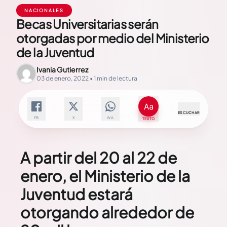
NACIONALES
Becas Universitarias serán
otorgadas por medio del Ministerio
de la Juventud
Ivania Gutierrez
03 de enero, 2022 • 1 min de lectura
ESCUCHAR
FB
X
WA
TEXTO
A partir del 20 al 22 de
enero, el Ministerio de la
Juventud estará
otorgando alrededor de