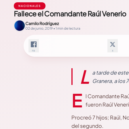
NACIONALES
Fallece el Comandante Raúl Venerio
Camilo Rodríguez
02 de junio, 2019 • 1 min de lectura
FB
X
L
a tarde de est
Granera, a los 
E
l Comandante Raúl
fueron Raúl Vener
Procreó 7 hijos; Raúl, No
del segundo.