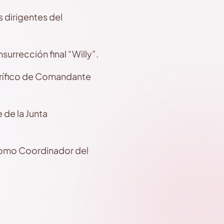
s dirigentes del
surrección final “Willy”.
norífico de Comandante
 de la Junta
como Coordinador del