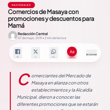
NACIONALES
Comercios de Masaya con
promociones y descuentos para
Mamá
Redacción Central
07 de mayo, 2019 • 2 min de lectura
ESCUCHAR
FB
X
WA
TEXTO
C
omerciantes del Mercado de
Masaya en alianza con otros
establecimientos y la Alcaldía
Municipal, dieron a conocer las
diferentes promociones que se estarán