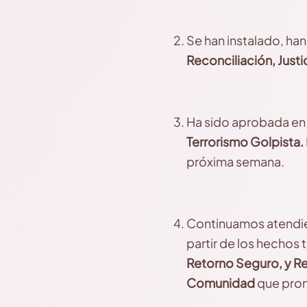
Se han instalado, ha
Reconciliación, Justi
Ha sido aprobada en 
Terrorismo Golpista.
próxima semana.
Continuamos atendien
partir de los hechos 
Retorno Seguro
, y R
Comunidad
que pro