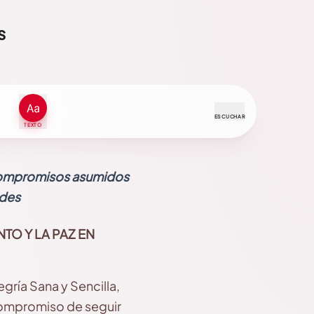
s
ESCUCHAR
TEXTO
 Compromisos asumidos
ades
TO Y LA PAZ EN
gría Sana y Sencilla,
 compromiso de seguir