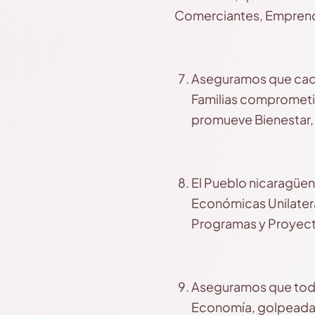
Comerciantes, Emprende
Aseguramos que cada 
Familias comprometid
promueve Bienestar, T
El Pueblo nicaragüen
Económicas Unilateral
Programas y Proyect
Aseguramos que tod@
Economía, golpeada p