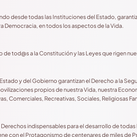
o desde todas las Instituciones del Estado, garanti
a Democracia, en todos los aspectos de la Vida.
e tod@s a la Constitución y las Leyes que rigen nue
 Estado y del Gobierno garantizan el Derecho a la Seg
vilizaciones propios de nuestra Vida, nuestra Econom
as, Comerciales, Recreativas, Sociales, Religiosas Fam
Derechos indispensables para el desarrollo de todas
ene con el Protagonismo de centenares de miles de P