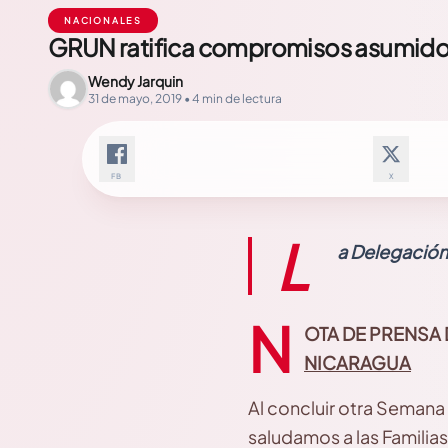
NACIONALES
GRUN ratifica compromisos asumidos a
Wendy Jarquin
31 de mayo, 2019 • 4 min de lectura
FB
X
L
a Delegación
N
OTA DE PRENSA 
NICARAGUA
Al concluir otra Semana 
saludamos a las Familia