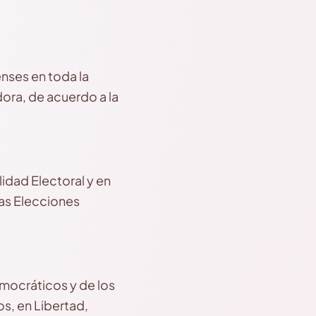
nses en toda la
ora, de acuerdo a la
idad Electoral y en
las Elecciones
emocráticos y de los
os, en Libertad,