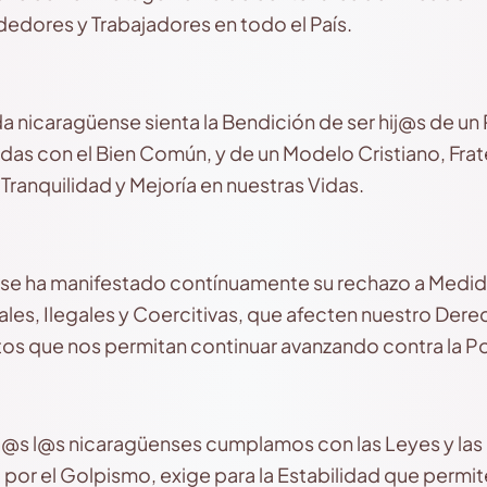
dores y Trabajadores en todo el País.
nicaragüense sienta la Bendición de ser hij@s de un P
as con el Bien Común, y de un Modelo Cristiano, Frate
ranquilidad y Mejoría en nuestras Vidas.
se ha manifestado contínuamente su rechazo a Medida
es, Ilegales y Coercitivas, que afecten nuestro Derech
os que nos permitan continuar avanzando contra la P
s l@s nicaragüenses cumplamos con las Leyes y las
or el Golpismo, exige para la Estabilidad que permi