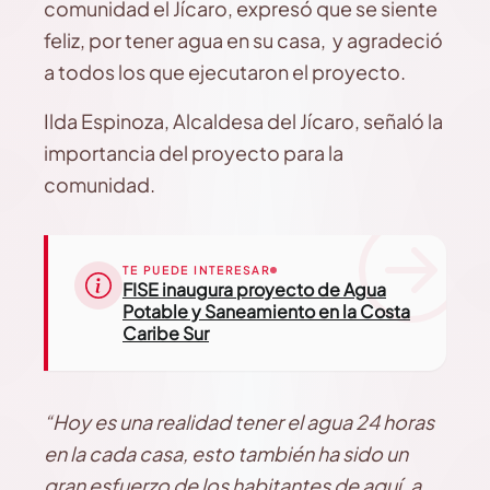
comunidad el Jícaro, expresó que se siente
feliz, por tener agua en su casa, y agradeció
a todos los que ejecutaron el proyecto.
Ilda Espinoza, Alcaldesa del Jícaro, señaló la
importancia del proyecto para la
comunidad.
TE PUEDE INTERESAR
FISE inaugura proyecto de Agua
Potable y Saneamiento en la Costa
Caribe Sur
“Hoy es una realidad tener el agua 24 horas
en la cada casa, esto también ha sido un
gran esfuerzo de los habitantes de aquí, a