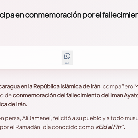
icipa en conmemoración por el fallecimie
WA
ragua en la República Islámica de Irán,
compañero Ma
to de
conmemoración del fallecimiento del Iman Ayato
ica de Irán.
ión persa, Alí Jameneí, felicitó a su pueblo y a todo mu
no por el Ramadán; día conocido como
«Eid al Fitr”
.