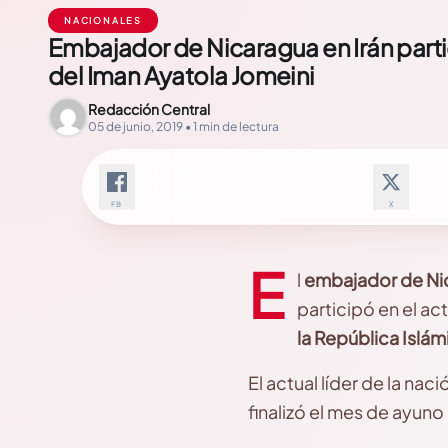
NACIONALES
Embajador de Nicaragua en Irán part
del Iman Ayatola Jomeini
Redacción Central
05 de junio, 2019 • 1 min de lectura
FB
X
E
l
embajador de Nica
participó en el ac
la República Islám
El actual líder de la nac
finalizó el mes de ayu