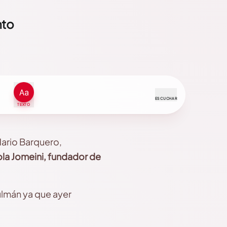
nto
ESCUCHAR
TEXTO
rio Barquero,
la Jomeini, fundador de
sulmán ya que ayer