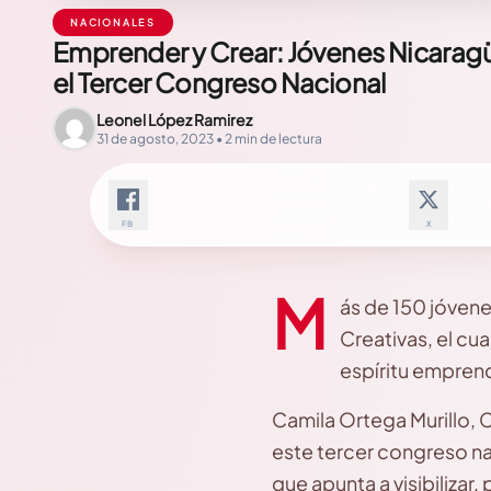
NACIONALES
Emprender y Crear: Jóvenes Nicaragü
el Tercer Congreso Nacional
Leonel López Ramirez
31 de agosto, 2023 • 2 min de lectura
FB
X
M
ás de 150 jóvenes
Creativas, el cu
espíritu empren
Camila Ortega Murillo, 
este tercer congreso nac
que apunta a visibilizar,