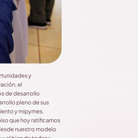
rtunidades y
ación, el
os de desarrollo
rrollo pleno de sus
miento y mipymes.
iso que hoy ratificamos
 desde nuestro modelo
y el bien de todas y