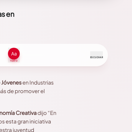
as en
ESCUCHAR
TEXTO
 Jóvenes
en Industrias
más de promover el
nomía Creativa
dijo “En
s esta gran iniciativa
uestra juventud