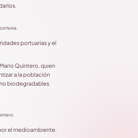
darlos.
cortesía.
idades portuarias y el
 Mario Quintero, quien
tizar a la población
os no biodegradables
uintero.
 por el medioambiente.