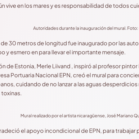
ún vive en los mares y es responsabilidad de todos cui
Autoridades durante la inauguración del mural. Foto: 
 de 30 metros de longitud fue inaugurado por las autor
o y esmero en para llevar el importante mensaje.
de Estonia, Merle Liivand , inspiró al profesor pintor
esa Portuaria Nacional EPN, creó el mural para concien
océanos, cuidando de no lanzar a las aguas desperdici
 toxinas.
Mural realizado por el artista nicaragüense, José Mariano Q
radeció el apoyo incondicional de EPN, para trabajar