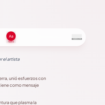
ESCUCHAR
TEXTO
 el artista
erra, unió esfuerzos con
ue tiene como mensaje
intura que plasma la