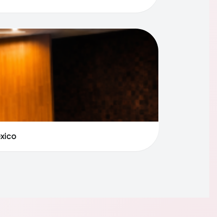
éxico