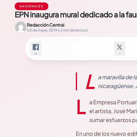
NACIONALES
EPN inaugura mural dedicado a la fa
Redacción Central
03 de mayo, 2019 • 2 min de lectura
FB
X
L
a maravilla de l
nicaragüense, 
L
a Empresa Portuari
el artista, José M
sumar esfuerzos pa
En uno de los nuevo edif