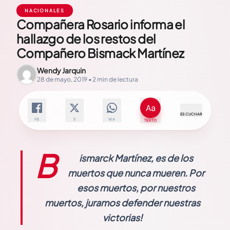
NACIONALES
Compañera Rosario informa el
hallazgo de los restos del
Compañero Bismack Martínez
Wendy Jarquin
28 de mayo, 2019 • 2 min de lectura
ESCUCHAR
FB
X
WA
TEXTO
B
ismarck Martínez, es de los
muertos que nunca mueren. Por
esos muertos, por nuestros
muertos, juramos defender nuestras
victorias!