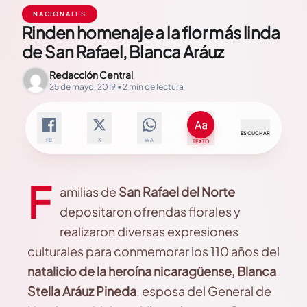
NACIONALES
Rinden homenaje a la flor más linda
de San Rafael, Blanca Aráuz
Redacción Central
25 de mayo, 2019 • 2 min de lectura
ESCUCHAR
FB
X
WA
TEXTO
F
amilias de
San Rafael del Norte
depositaron ofrendas florales y
realizaron diversas expresiones
culturales para conmemorar los 110 años del
natalicio de la heroína nicaragüense, Blanca
Stella Aráuz Pineda
, esposa del General de