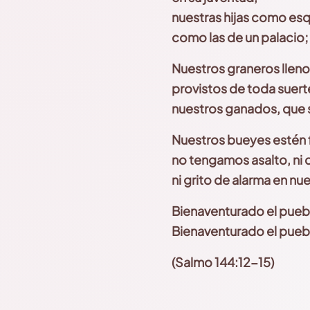
n
uestras hijas como esq
como las de un palacio;
Nuestros graneros lleno
provistos de toda suert
n
uestros ganados, que s
Nuestros bueyes estén f
n
o tengamos asalto, ni 
n
i grito de alarma en nu
Bienaventurado el puebl
Bienaventurado el pueb
(Salmo 144:12-15)