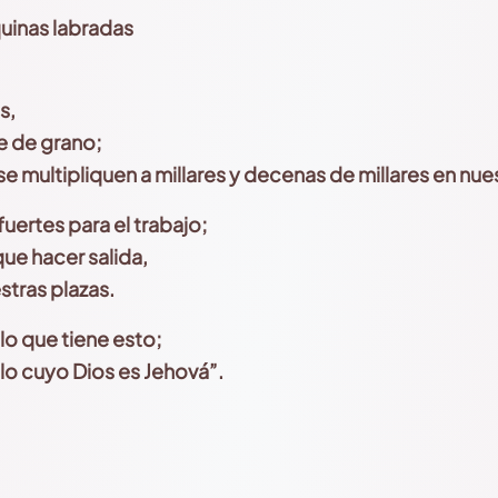
uinas labradas
s,
e de grano;
e multipliquen a millares y decenas de millares en nu
uertes para el trabajo;
que hacer salida,
estras plazas.
o que tiene esto;
lo cuyo Dios es Jehová
”.