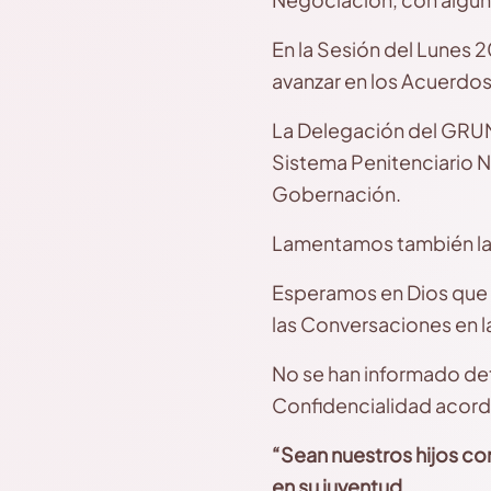
En la Sesión del Lunes 
avanzar en los Acuerdos
La Delegación del GRUN 
Sistema Penitenciario Na
Gobernación.
Lamentamos también las
Esperamos en Dios que 
las Conversaciones en l
No se han informado de
Confidencialidad acord
“
Sean nuestros hijos c
en su juventud,