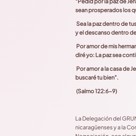
“Pedid por la paz de Jer
sean prosperados los q
Sea la paz dentro de tu
y el descanso dentro de
Por amor de mis herma
diré yo: La paz sea cont
Por amor a la casa de J
buscaré tu bien
”.
(Salmo 122:6-9)
La Delegación del GRUN
nicaragüenses y a la Co
Negociación, con algun