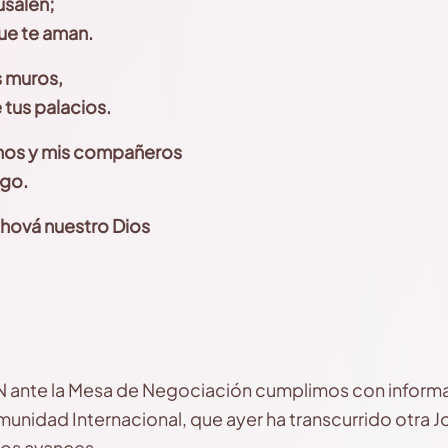
usalén;
ue te aman.
s muros,
 tus palacios.
nos y mis compañeros
igo.
ehová nuestro Dios
 ante la Mesa de Negociación cumplimos con informar 
munidad Internacional, que ayer ha transcurrido otra J
os avances.