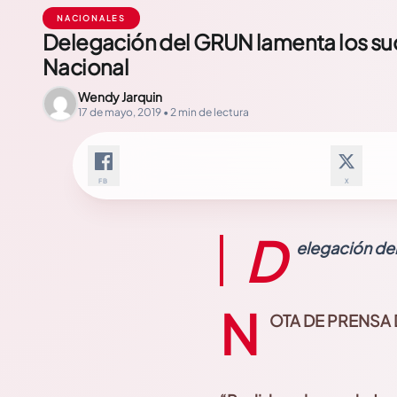
NACIONALES
Delegación del GRUN lamenta los suc
Nacional
Wendy Jarquin
17 de mayo, 2019 • 2 min de lectura
FB
X
D
elegación del
N
OTA DE PRENSA