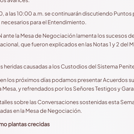
20, a las 10:00 a.m. se continuarán discutiendo Punto
 necesarios para el Entendimiento.
ante la Mesa de Negociación lamenta los sucesos de 
cional, que fueron explicados en las Notas 1 y 2 del M
 heridas causadas a los Custodios del Sistema Penite
en los próximos días podamos presentar Acuerdos su
a Mesa, y refrendados por los Señores Testigos y Gara
talles sobre las Conversaciones sostenidas esta Sem
adas en la Mesa de Negociación.
omo plantas crecidas