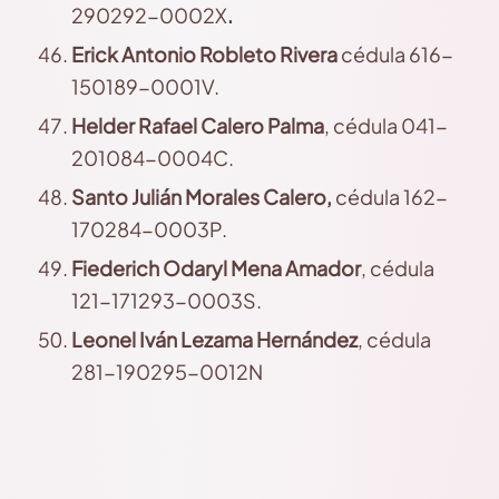
290292-0002X
.
Erick
Antonio Robleto Rivera
cédula 616-
150189-0001V.
Helder
Rafael Calero Palma
, cédula 041-
201084-0004C.
Santo
Julián Morales Calero,
cédula 162-
170284-0003P.
Fiederich
Odaryl Mena Amador
,
cédula
121-171293-0003S.
Leonel
Iván Lezama Hernández
, cédula
281-190295-0012N