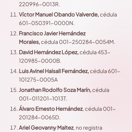
220996-0013R.
Víctor
Manuel Obando Valverde,
cédula
601-050391-0000N.
Francisco
Javier Hernández
Morales,
cédula 001-250284-0054M.
David
Hernández
López,
cédula 453-
120985-0000B.
Luis
Avinel Halsall Fernández,
cédula 601-
101275-0005A
Jonathan
Rodolfo Soza Marín,
cédula
001-011201-1013T.
Álvaro
Ernesto Hernández
, cédula 001-
201284-0065D.
Ariel
Geovanny Maltez
, no registra