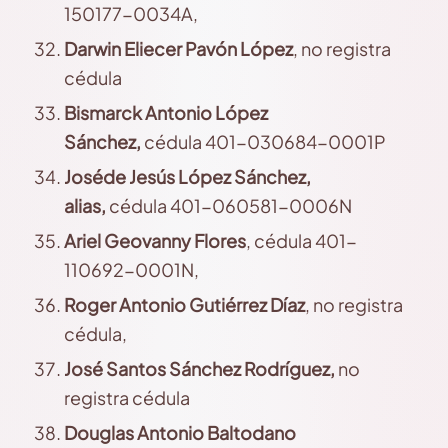
150177-0034A,
Darwin
Eliecer Pavón López
, no registra
cédula
Bismarck
Antonio López
Sánchez,
cédula 401-030684-0001P
José
de Jesús López Sánchez,
alias,
cédula 401-060581-0006N
Ariel
Geovanny Flores
, cédula 401-
110692-0001N,
Roger
Antonio Gutiérrez
Díaz
, no registra
cédula,
José
Santos Sánchez Rodríguez,
no
registra cédula
Douglas
Antonio Baltodano