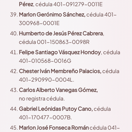
Pérez
, cédula 401-091279-0011E
Marlon
Gerónimo Sánchez,
cédula 401-
300968-0001E
Humberto
de Jesús Pérez Cabrera
,
cédula 001-150863-0098R
Felipe
Santiago Vásquez Hondoy
, cédula
401-010568-0016G
Chester
Iván Membreño Palacios,
cédula
401-290990-0004L.
Carlos
Alberto Vanegas Gómez,
no registra cédula.
Gabriel
Leónidas Putoy Cano,
cédula
401-170477-0007B.
Marlon
José Fonseca Román
cédula 041-