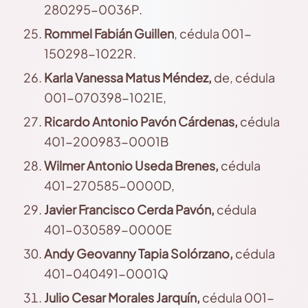
280295-0036P.
Rommel
Fabián Guillen
, cédula 001-
150298-1022R.
Karla
Vanessa Matus Méndez,
de, cédula
001-070398-1021E,
Ricardo
Antonio Pavón Cárdenas,
cédula
401-200983-0001B
Wilmer
Antonio Useda Brenes,
cédula
401-270585-0000D,
Javier
Francisco Cerda Pavón,
cédula
401-030589-0000E
Andy
Geovanny Tapia Solórzano,
cédula
401-040491-0001Q
Julio
Cesar Morales Jarquín,
cédula 001-