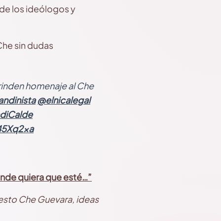
 de los ideólogos y
Che sin dudas
rinden homenaje al Che
andinista
@elnicalegal
diCalde
g45Xq2xa
onde quiera que esté…”
nesto Che Guevara, ideas