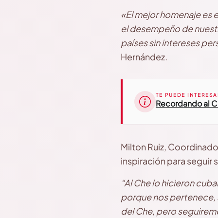
«El mejor homenaje es e
el desempeño de nuestra
países sin intereses per
Hernández.
TE PUEDE INTERESA
Recordando al C
Milton Ruiz, Coordinador
inspiración para seguir 
“Al Che lo hicieron cub
porque nos pertenece, a
del Che, pero seguirem