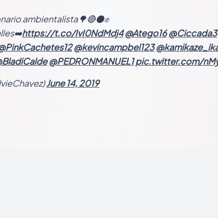
onario ambientalista🌳🔴⚫️✊
lles➡️
https://t.co/IvI0NdMdj4
@Atego16
@Ciccada3
@PinkCachetes12
@kevincampbel123
@kamikaze_ika
BladiCalde
@PEDRONMANUEL1
pic.twitter.com/nM
ilvieChavez)
June 14, 2019