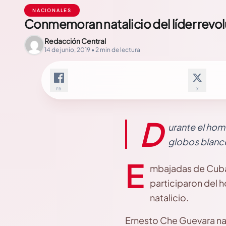
NACIONALES
Conmemoran natalicio del líder revo
Redacción Central
14 de junio, 2019 • 2 min de lectura
FB
X
D
urante el home
globos blanco
E
mbajadas de Cuba, 
participaron del h
natalicio.
Ernesto Che Guevara naci