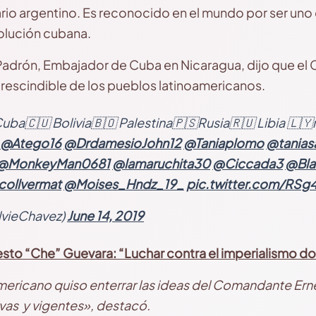
ario argentino. Es reconocido en el mundo por ser uno
olución cubana.
adrón, Embajador de Cuba en Nicaragua, dijo que el 
rescindible de los pueblos latinoamericanos.
ba🇨🇺 Bolivia🇧🇴 Palestina🇵🇸Rusia🇷🇺 Libia 🇱🇾
@Atego16
@DrdamesioJohn12
@Taniaplomo
@tanias
@MonkeyMan0681
@lamaruchita30
@Ciccada3
@Bla
ollvermat
@Moises_Hndz_19_
pic.twitter.com/RS
ilvieChavez)
June 14, 2019
esto “Che” Guevara: “Luchar contra el imperialismo d
mericano quiso enterrar las ideas del Comandante Er
as y vigentes», destacó.