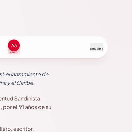
ESCUCHAR
TEXTO
zó el lanzamiento de
na y el Caribe.
entud Sandinista,
 por el 91 años de su
lero, escritor,