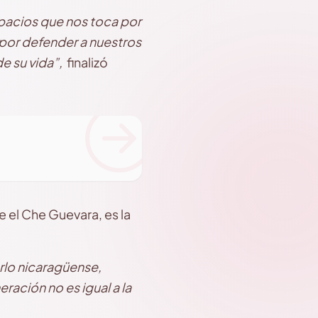
spacios que nos toca por
 por defender a nuestros
de su vida”,
finalizó
e el Che Guevara, es la
rlo nicaragüense,
ación no es igual a la