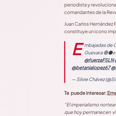
periodista y revolucion
comandantes de la Rev
Juan Carlos Hernández P
constituye un icono imp
E
mbajadas de Cu
Guevara 🔴⚫✊
@fuerzaFSLN
@betanialopez67
@c
— Silvie Chávez (@S
Te puede interesar:
Ern
“El imperialismo nortea
que hoy permanecen viv