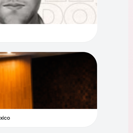
éxico