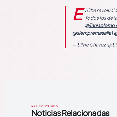
E
l Che revoluci
Todos los deta
@Taniaplomo
@siempremasalla1
@
— Silvie Chávez (@S
MÁS CONTENIDO
Noticias Relacionadas