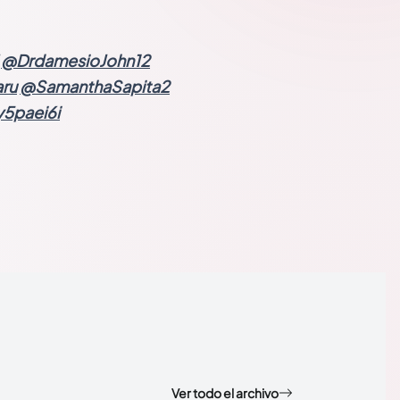
@DrdamesioJohn12
ru
@SamanthaSapita2
y5paei6i
Ver todo el archivo