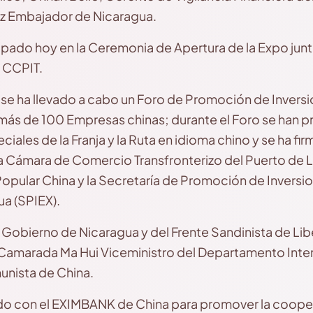
uz Embajador de Nicaragua.
ipado hoy en la Ceremonia de Apertura de la Expo ju
 CCPIT.
n se ha llevado a cabo un Foro de Promoción de Inver
 más de 100 Empresas chinas; durante el Foro se han p
ales de la Franja y la Ruta en idioma chino y se ha f
a Cámara de Comercio Transfronterizo del Puerto de 
Popular China y la Secretaría de Promoción de Inversi
ua (SPIEX).
Gobierno de Nicaragua y del Frente Sandinista de Lib
 Camarada Ma Hui Viceministro del Departamento Inte
unista de China.
ido con el EXIMBANK de China para promover la coope