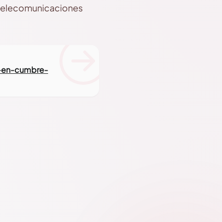
e telecomunicaciones
n-en-cumbre-