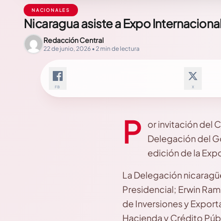
NACIONALES
Nicaragua asiste a Expo Internaciona
Redacción Central
22 de junio, 2026 • 2 min de lectura
FB
X
P
or invitación del
Delegación del Go
edición de la Exp
La Delegación nicaragü
Presidencial; Erwin Ramí
de Inversiones y Export
Hacienda y Crédito Públ