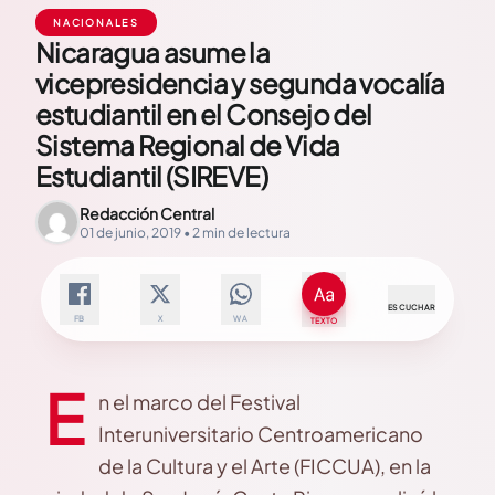
NACIONALES
Nicaragua asume la
vicepresidencia y segunda vocalía
estudiantil en el Consejo del
Sistema Regional de Vida
Estudiantil (SIREVE)
Redacción Central
01 de junio, 2019 • 2 min de lectura
ESCUCHAR
FB
X
WA
TEXTO
E
n el marco del Festival
Interuniversitario Centroamericano
de la Cultura y el Arte (FICCUA), en la