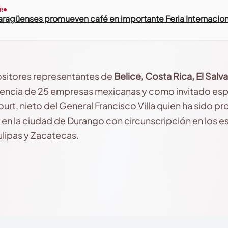
R
ragüenses promueven café en importante Feria Internacion
sitores representantes de
Belice, Costa Rica, El Sal
stencia de 25 empresas mexicanas y como invitado es
court, nieto del General Francisco Villa quien ha sido
en la ciudad de Durango con circunscripción en los 
lipas y Zacatecas.