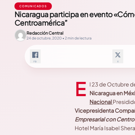
COMUNICADOS
Nicaragua participa en evento «Cóm
Centroamérica”
Redacción Central
24 de octubre, 2020 • 2 min de lectura
FB
X
E
l 23 de Octubre d
Nicaragua en Méx
Nacional
Presidid
Vicepresidenta Compañe
Empresarial con Centr
Hotel María Isabel Sher