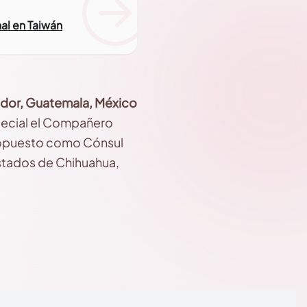
al en Taiwán
vador, Guatemala, México
pecial el Compañero
 propuesto como Cónsul
estados de Chihuahua,