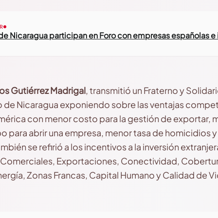
R
de Nicaragua participan en Foro con empresas españolas e
s Gutiérrez Madrigal
, transmitió un Fraterno y Solida
 de Nicaragua exponiendo sobre las ventajas compet
érica con menor costo para la gestión de exportar, m
o para abrir una empresa, menor tasa de homicidios 
bién se refirió a los incentivos a la inversión extranje
os Comerciales, Exportaciones, Conectividad, Cobertu
ergía, Zonas Francas, Capital Humano y Calidad de Vi