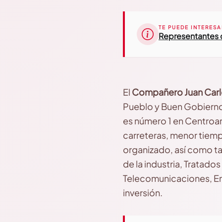
TE PUEDE INTERESA
Representantes 
El
Compañero Juan Carlo
Pueblo y Buen Gobierno
es número 1 en Centroam
carreteras, menor tiemp
organizado, así como tam
de la industria, Tratad
Telecomunicaciones, En
inversión.