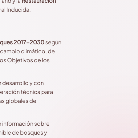
 año y la
Restauración
al Inducida.
osques 2017-2030
según
e cambio climático, de
los Objetivos de los
n desarrollo y con
eración técnica para
tas globales de
n información sobre
nible de bosques y