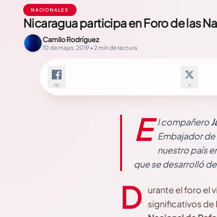
NACIONALES
Nicaragua participa en Foro de las 
Camilo Rodríguez
10 de mayo, 2019 • 2 min de lectura
FB
X
E
l compañero
J
Embajador de 
nuestro país en
que se desarrolló de
D
urante el foro el
significativos de