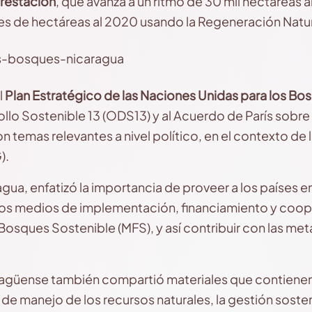
restación
, que avanza a un ritmo de 30 mil hectáreas al
es de hectáreas al 2020 usando la Regeneración Natur
l
Plan Estratégico de las Naciones Unidas
para los B
ollo Sostenible 13 (ODS13) y al Acuerdo de París sobr
on temas relevantes a nivel político, en el contexto de 
).
ua, enfatizó la importancia de proveer a los países e
los medios de implementación, financiamiento y coop
Bosques Sostenible (MFS), y así contribuir con las me
ragüense también compartió materiales que contiene
e manejo de los recursos naturales, la gestión soste