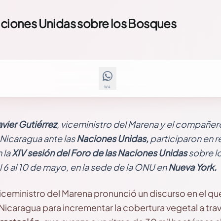
Naciones Unidas sobre los Bosques
WA
avier Gutiérrez
, viceministro del Marena y el compañer
Nicaragua ante las
Naciones Unidas,
participaron en 
 la
XIV sesión del Foro de las Naciones Unidas
sobre l
l 6 al 10 de mayo, en la sede de la ONU en
Nueva York.
 viceministro del Marena pronunció un discurso en el q
 Nicaragua para incrementar la cobertura vegetal a tra