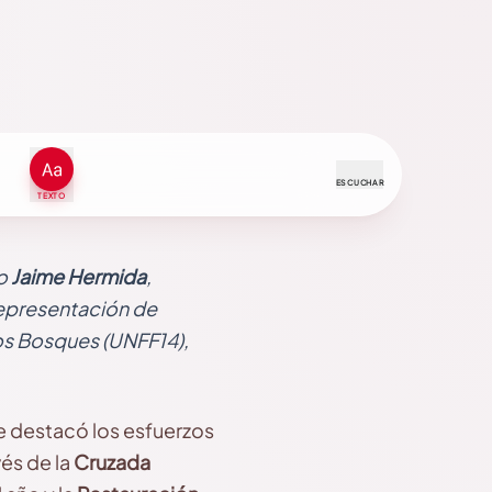
ESCUCHAR
TEXTO
o
Jaime Hermida
,
representación de
os Bosques (UNFF14),
ue destacó los esfuerzos
vés de la
Cruzada