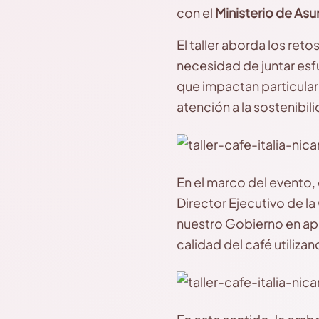
con el
Ministerio de Asu
El taller aborda los ret
necesidad de juntar esfu
que impactan particula
atención a la sostenibili
En el marco del evento,
Director Ejecutivo de la
nuestro Gobierno en apoy
calidad del café utiliza