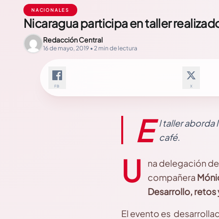
NACIONALES
Nicaragua participa en taller realizad
Redacción Central
16 de mayo, 2019 • 2 min de lectura
FB
X
E
l taller abord
café.
U
na delegación de
compañera
Móni
Desarrollo, retos
El evento es desarrolla