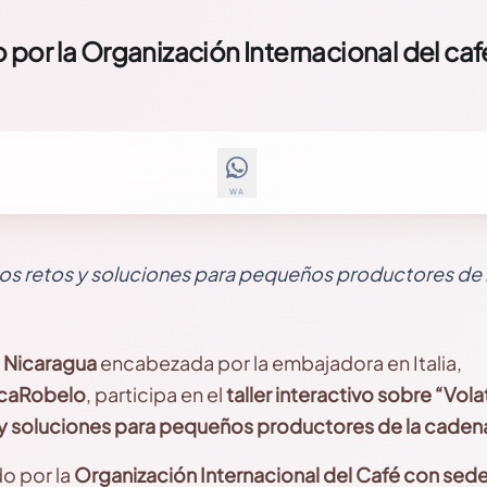
o por la Organización Internacional del caf
WA
a los retos y soluciones para pequeños productores de 
Nicaragua
encabezada por la embajadora en Italia,
ca
Robelo
, participa en el
t
aller
i
nteractivo
s
obre “Volat
 y soluciones para pequeños productores de la cadena 
do por la
Organización Internacional del
C
afé con sede