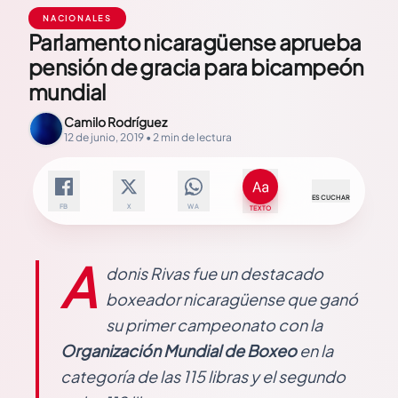
NACIONALES
Parlamento nicaragüense aprueba
pensión de gracia para bicampeón
mundial
Camilo Rodríguez
12 de junio, 2019 • 2 min de lectura
ESCUCHAR
FB
X
WA
TEXTO
A
donis Rivas fue un destacado
boxeador nicaragüense que ganó
su primer campeonato con la
Organización Mundial de Boxeo
en la
categoría de las 115 libras y el segundo