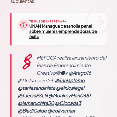
suculentas.
TE PUEDE INTERESAR
UNAN Managua desarrolla panel
sobre mujeres emprendedoras de
éxito
🖇️
MEFCCA realiza lanzamiento del
Plan de Emprendimiento
Creativo🔴⚫✊
@Atego16
@DrdamesioJoh
@Taniaplomo
@taniasandinista
@elnicalegal
@fuerzaFSLN
@MonkeyMan0681
@lamaruchita30
@Ciccada3
@BladiCalde
@collvermat