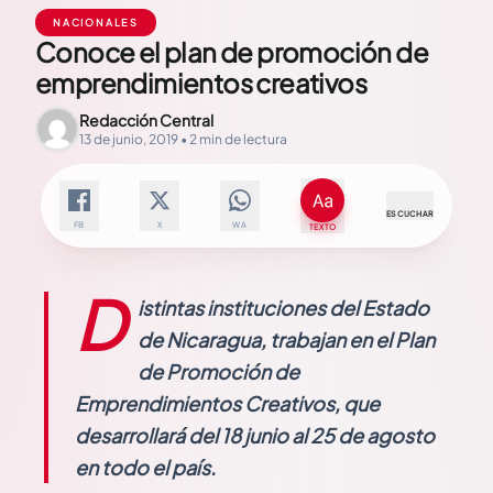
NACIONALES
Conoce el plan de promoción de
emprendimientos creativos
Redacción Central
13 de junio, 2019 • 2 min de lectura
ESCUCHAR
FB
X
WA
TEXTO
D
istintas instituciones del Estado
de Nicaragua, trabajan en el Plan
de Promoción de
Emprendimientos Creativos, que
desarrollará del 18 junio al 25 de agosto
en todo el país.