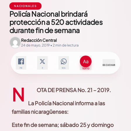
NACIONALES
Policía Nacional brindará
protección a 520 actividades
durante fin de semana
Redacción Central
24 de mayo, 2019 • 2 min de lectura
ESCUCHAR
FB
X
WA
TEXTO
N
OTA DE PRENSA No. 21 – 2019.
La Policía Nacional informa a las
familias nicaragüenses:
Este fin de semana; sábado 25 y domingo