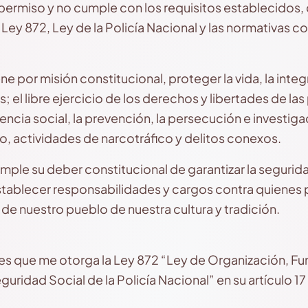
 permiso y no cumple con los requisitos establecidos,
a Ley 872, Ley de la Policía Nacional y las normativas 
ene por misión constitucional, proteger la vida, la inte
; el libre ejercicio de los derechos y libertades de las
encia social, la prevención, la persecución e investigac
mo, actividades de narcotráfico y delitos conexos.
umple su deber constitucional de garantizar la segurida
tablecer responsabilidades y cargos contra quienes p
 de nuestro pueblo de nuestra cultura y tradición.
ades que me otorga la Ley 872 “Ley de Organización, Fu
ridad Social de la Policía Nacional” en su artículo 17