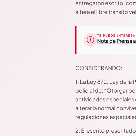
entregaron escrito, co
altera el libre tránsito ve
TE PUEDE INTERESA
Nota de Prensa ac
CONSIDERANDO:
1. La Ley 872, Ley de la P
policial de: “Otorgar pe
actividades especiales q
alterar la normal conviv
regulaciones especiales
2. El escrito presentado