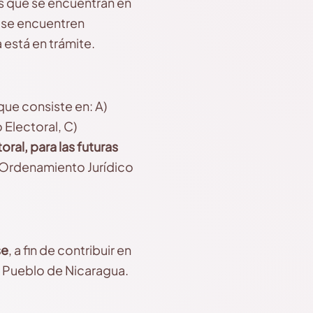
os que se encuentran en
a se encuentren
 está en trámite.
que consiste en: A)
Electoral, C)
l, para las futuras
el Ordenamiento Jurídico
se
, a fin de contribuir en
el Pueblo de Nicaragua.