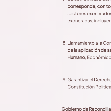
corresponde, con tod
sectores exonerados,
exoneradas, incluye
Llamamiento a la Com
de la aplicación de 
Humano
, Económico 
Garantizar el Derech
Constitución Política,
Gobierno de Reconcilia