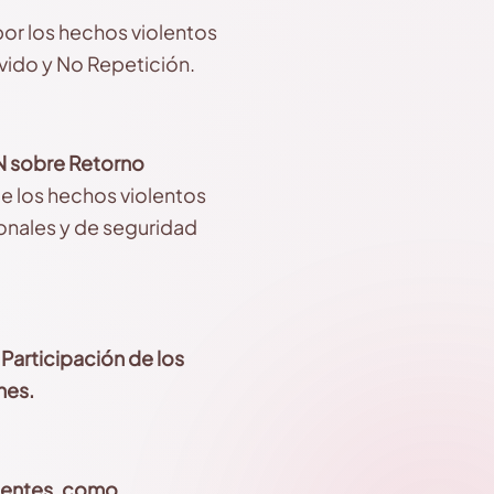
por los hechos violentos
lvido y No Repetición.
 sobre Retorno
 de los hechos violentos
cionales y de seguridad
a
Participación de los
nes.
inentes, como