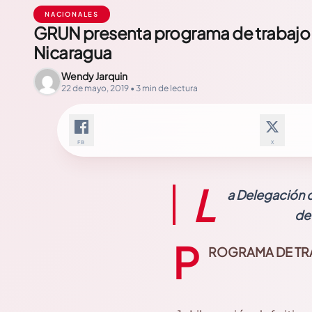
NACIONALES
GRUN presenta programa de trabajo p
Nicaragua
Wendy Jarquin
22 de mayo, 2019 • 3 min de lectura
FB
X
L
a Delegación 
de
P
ROGRAMA DE TRA