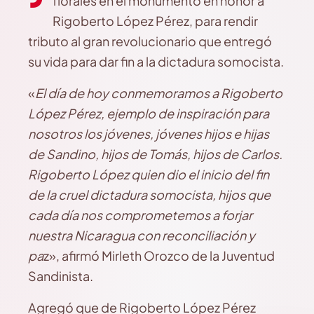
florales en el monumento en honor a
Rigoberto López Pérez, para rendir
tributo al gran revolucionario que entregó
su vida para dar fin a la dictadura somocista.
«
El día de hoy conmemoramos a Rigoberto
López Pérez, ejemplo de inspiración para
nosotros los jóvenes, jóvenes hijos e hijas
de Sandino, hijos de Tomás, hijos de Carlos.
Rigoberto López quien dio el inicio del fin
de la cruel dictadura somocista, hijos que
cada día nos comprometemos a forjar
nuestra Nicaragua con reconciliación y
pa
z», afirmó Mirleth Orozco de la Juventud
Sandinista.
Agregó que de Rigoberto López Pérez