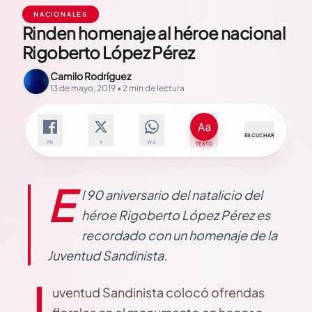
NACIONALES
Rinden homenaje al héroe nacional
Rigoberto López Pérez
Camilo Rodríguez
13 de mayo, 2019 • 2 min de lectura
ESCUCHAR
FB
X
WA
TEXTO
E
l 90 aniversario del natalicio del
héroe Rigoberto López Pérez es
recordado con un homenaje de la
Juventud Sandinista.
J
uventud Sandinista colocó ofrendas