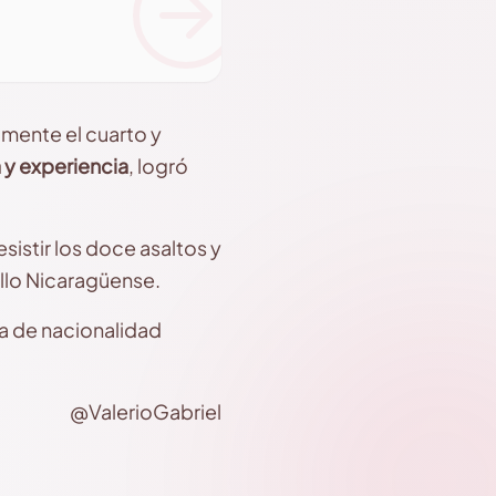
mente el cuarto y
 y experiencia
, logró
sistir los doce asaltos y
llo Nicaragüense.
ta de nacionalidad
@ValerioGabriel