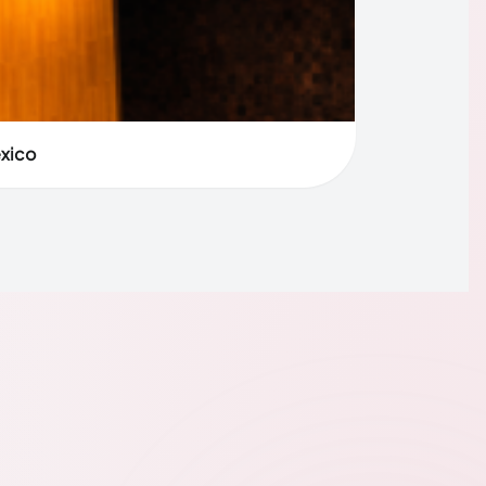
éxico