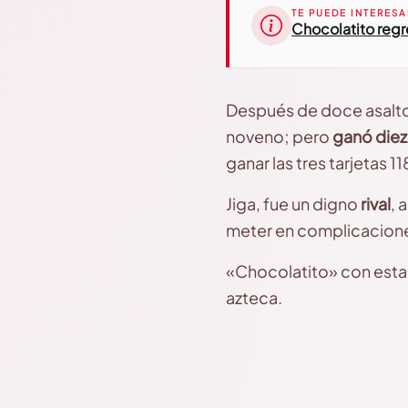
TE PUEDE INTERESA
Chocolatito regre
Después de doce asalto
noveno; pero
ganó diez 
ganar las tres tarjetas 11
Jiga, fue un digno
rival
, 
meter en complicacione
«Chocolatito» con est
azteca.