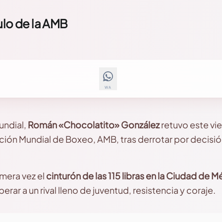
ulo de la AMB
WA
undial,
Román «Chocolatito» González
retuvo este vier
iación Mundial de Boxeo, AMB, tras derrotar por decis
imera vez el
cinturón de las 115 libras en la Ciudad de M
uperar a un rival lleno de juventud, resistencia y coraje.