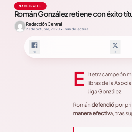
NACIONALES
Román González retiene con éxito tít
Redacción Central
23 de octubre, 2020 • 1 min de lectura
FB
X
E
l tetracampeón m
libras de la Asoc
Jiga González.
Román
defendió
por pr
manera efectiv
a, tras s