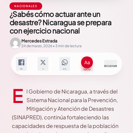
NACIONALES
¿Sabés cómo actuar ante un
desastre? Nicaragua se prepara
con ejercicio nacional
Mercedes Estrada
24 de marzo, 2026 • 3 min de lectura
ESCUCHAR
FB
X
WA
TEXTO
E
l Gobierno de Nicaragua, a través del
Sistema Nacional para la Prevención,
Mitigación y Atención de Desastres
(SINAPRED), continúa fortaleciendo las
capacidades de respuesta de la población