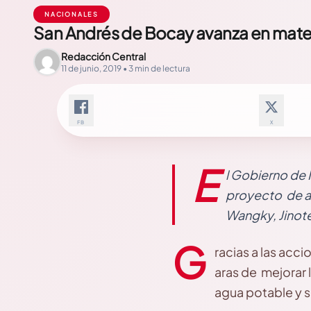
NACIONALES
San Andrés de Bocay avanza en mate
Redacción Central
11 de junio, 2019 • 3 min de lectura
FB
X
E
l Gobierno de 
proyecto de a
Wangky, Jinot
G
racias a las acc
aras de mejorar 
agua potable y s