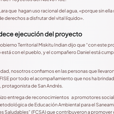
s Lara que hagan uso racional del agua, «porque sin ella
e derechos a disfrutar del vital líquido».
ece ejecución del proyecto
obierno Territorial Miskitu Indian dijo que “con este 
 está con el pueblo, y el compañero Daniel está cump
idad, nosotros confiamos en las personas que llevaron
ISE por todo el acompañamiento que nos ha brindado
, protagonista de San Andrés.
 hizo entrega de reconocimientos a promotores social
etodológica de Educación Ambiental para el Saneami
es Saludables” (FCSA) que contribuyeron a promover