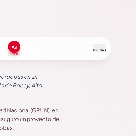
ESCUCHAR
TEXTO
 córdobas en un
s de Bocay, Alto
dad Nacional (GRUN), en
 inauguró un proyecto de
dobas.