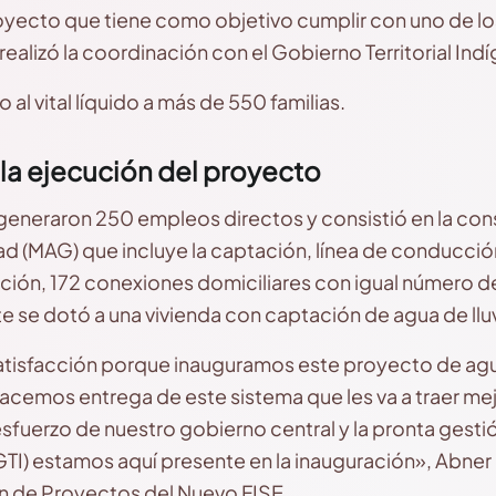
royecto que tiene como objetivo cumplir con uno de l
realizó la coordinación con el Gobierno Territorial Indí
al vital líquido a más de 550 familias.
la ejecución del proyecto
generaron 250 empleos directos y consistió en la cons
(MAG) que incluye la captación, línea de conducción,
ución, 172 conexiones domiciliares con igual número de
e se dotó a una vivienda con captación de agua de lluv
tisfacción porque inauguramos este proyecto de ag
cemos entrega de este sistema que les va a traer mejor
 esfuerzo de nuestro gobierno central y la pronta gest
(GTI) estamos aquí presente en la inauguración», Abner
ón de Proyectos del Nuevo FISE.