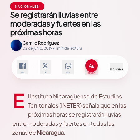
NACIONALES
Se registrarán lluvias entre
moderadas y fuertes en las
próximas horas
Camilo Rodríguez
02 de junio, 2019 • 1 min de lectura
ESCUCHAR
FB
X
WA
TEXTO
E
l Instituto Nicaragüense
de Estudios
Territoriales (INETER) señala que en las
próximas horas se registrarán lluvias
entre moderadas y fuertes en todas las
zonas de
Nicaragua.