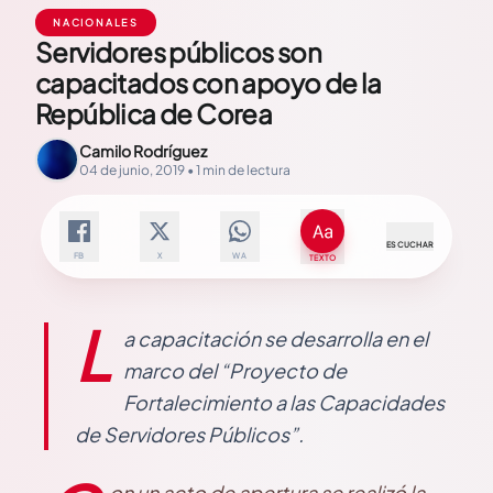
NACIONALES
Servidores públicos son
capacitados con apoyo de la
República de Corea
Camilo Rodríguez
04 de junio, 2019 • 1 min de lectura
ESCUCHAR
FB
X
WA
TEXTO
L
a capacitación se desarrolla en el
marco del “Proyecto de
Fortalecimiento a las Capacidades
de Servidores Públicos”.
on un acto de apertura se realizó la