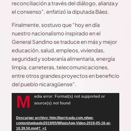
reconciliación a través del diálogo, alianza y
el consenso”, enfatizó la diputada Báez.
Finalmente, sostuvo que “hoy en día
nuestro nacionalismo inspirado en el
General Sandino se traduce en más y mejor
educación, salud, empleos, viviendas,
seguridad y soberanía alimentaria, energía
limpia, carreteras, telecomunicaciones,
entre otros grandes proyectos en beneficio
del pueblo nicaragüense”.
M
Reproductor
edia error: Format(s) not supported or
source(s) not found
de
vídeo
Descargar archivo: http://barricada.com.ni/wp-
content/uploads/2019/05/WhatsApp-Video-2019-05-16-at-
10.39.50.mp4?_=1