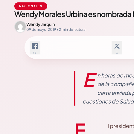
NACIONALES
Wendy Morales Urbina es nombrada P
Wendy Jarquin
09 de mayo, 2019 • 2 min de lectura
FB
X
E
n horas de med
de la compañer
carta enviada 
cuestiones de Salud
E
l presiden