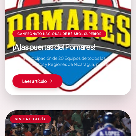
CAMPEONATO NACIONAL DE BÉISBOL SUPERIOR
¡A las puertas del Pomares!
Con la participación de 20 Equipos de todos los
Departamentos y Regiones de Nicaragua, nuestro
Gobierno de Reconciliación y Unidad Nacional a través
del Instituto Nicaragüense de Deportes, IND, la
Leer artículo
Federación Nicaragüense de Beisbol Asociado, FENIBA,
y las Alcaldías Municipales participantes, inaugurará la
XXVII Edición del Campeonato Nacional de…
SIN CATEGORÍA