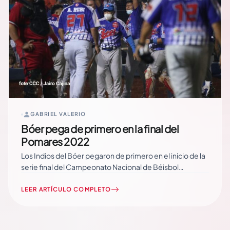
GABRIEL VALERIO
Bóer pega de primero en la final del
Pomares 2022
Los Indios del Bóer pegaron de primero en el inicio de la
serie final del Campeonato Nacional de Béisbol
Superior, Germán Pomares Ordoñez 2022, tras superar
3-1 a Los Dantos en el juego uno. Con una gran actuación
LEER ARTÍCULO COMPLETO
del refuerzo Berman Espinoza y bateo oportuno, el Bóer
venció… Read More