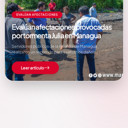
EVALÚAN AFECTACIONES
Evalúan afectaciones provocadas
por tormenta Julia en Managua
Servidores públicos de la Alcaldía de Managua,
realizaron un recorrido para evaluar los daños
ocasionados tras el paso de la tormenta tropical Julia en
Nicaragua. Fidel Moreno, Secretario General de la
Leer artículo
Alcaldía de Managua, expresó que es instrucción del
comandante presidente Daniel Ortega y la compañera
Rosario Murillo,…