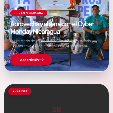
JS19 EN NICARAGUA
Aprovecha y ahorra con el Cyber
Monday Nicaragua
El Ministerio de la Economía Familiar, Comunitaria,
Cooperativa y Asociativa (MEFCCA) oficializó la
convocatoria para todos los emprendedores nacionales
que deseen participar en la octava edición del Cyber
Leer artículo
Monday Nicaragua. Este evento se efectuará bajo el
lema «Alegría Tradición Agostina», el próximo 8 de
agosto. Sandra…
ANÁLISIS