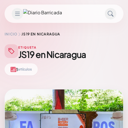
Saltar al contenido
INICIO
JS19 EN NICARAGUA
ETIQUETA
JS19 en Nicaragua
1
artículos