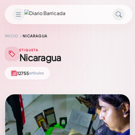
Saltar al contenido
INICIO
NICARAGUA
ETIQUETA
Nicaragua
12755
artículos