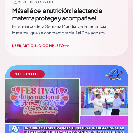
MERCEDES ESTRADA
Más allá de la nutrición: la lactancia
materna protege y acompaña el
desarrollo infantil
En el marco de la Semana Mundial de la Lactancia
Materna, que se conmemora del 1 al 7 de agosto,
especialistas nicaragüenses participaron en un simposio
que se llevó a cabo desde el Hospital Dr. Fernando Vélez
LEER ARTÍCULO COMPLETO
Paiz, dedicado a actualizar conocimientos sobre la
alimentación natural del recién nacido… Read More
NACIONALES