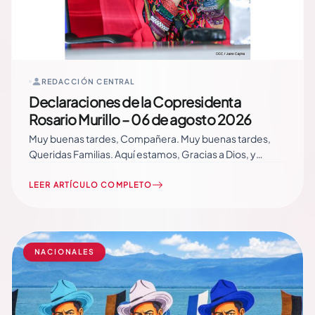
REDACCIÓN CENTRAL
Declaraciones de la Copresidenta
Rosario Murillo – 06 de agosto 2026
Muy buenas tardes, Compañera. Muy buenas tardes,
Queridas Familias. Aquí estamos, Gracias a Dios, y
Vamos Adelante ! Siempre Más Allá ! Porque somos
Gente de Fé, somos Gente de un Pueblo que merece la
LEER ARTÍCULO COMPLETO
Gloria y las Victorias, que merece lo Mejor. Somos Tierra
de Libertades. Esa… Read More
NACIONALES