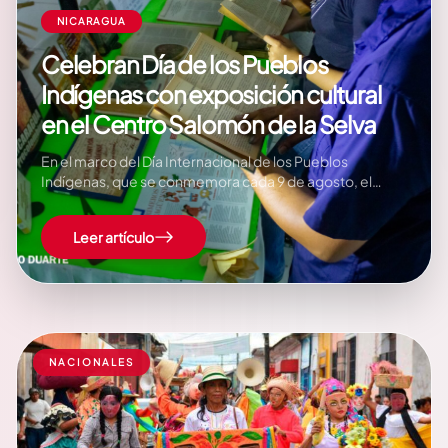
NICARAGUA
Celebran Día de los Pueblos
Indígenas con exposición cultural
en el Centro Salomón de la Selva
En el marco del Día Internacional de los Pueblos
Indígenas, que se conmemora cada 9 de agosto, el
Centro Cultural Salomón de la Selva desarrolló una
actividad dirigida a niños, jóvenes y familias, con el
Leer artículo
propósito de promover el conocimiento y la valoración
de las raíces culturales de los…
NACIONALES