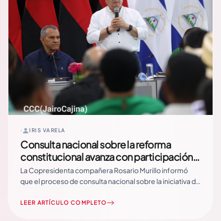
IRIS VARELA
Consulta nacional sobre la reforma
constitucional avanza con participación
de diversos sectores del país
La Copresidenta compañera Rosario Murillo informó
que el proceso de consulta nacional sobre la iniciativa de
reforma parcial de la Constitución Política continúa
desarrollándose con la participación de distintos
LEER ARTÍCULO COMPLETO
sectores de la sociedad nicaragüense, destacando que