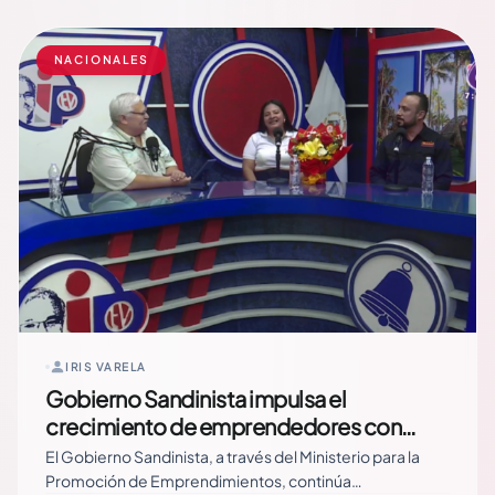
gracias a Dios. Y vamos adelante, siempre más allá,
porque… Read More
NACIONALES
IRIS VARELA
Gobierno Sandinista impulsa el
crecimiento de emprendedores con
acompañamiento y capacitación
El Gobierno Sandinista, a través del Ministerio para la
permanente
Promoción de Emprendimientos, continúa