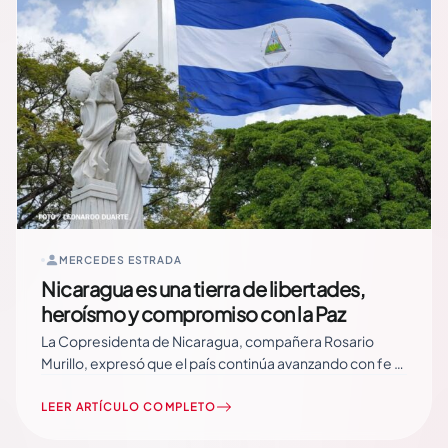
MERCEDES ESTRADA
Nicaragua es una tierra de libertades,
heroísmo y compromiso con la Paz
La Copresidenta de Nicaragua, compañera Rosario
Murillo, expresó que el país continúa avanzando con fe y
esperanza, impulsado por un pueblo que, merece
alcanzar la gloria, la victoria y mejores oportunidades.
LEER ARTÍCULO COMPLETO
“Muy buenas tardes, queridas familias aquí estamos,