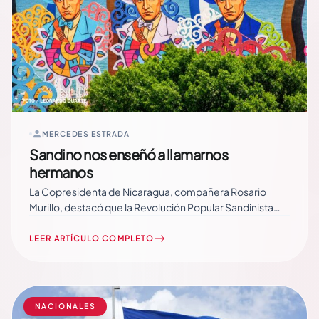
MERCEDES ESTRADA
Sandino nos enseñó a llamarnos
hermanos
La Copresidenta de Nicaragua, compañera Rosario
Murillo, destacó que la Revolución Popular Sandinista
representa un llamado permanente a la unidad, la
fraternidad y el fortalecimiento de los valores que
LEER ARTÍCULO COMPLETO
identifican al pueblo nicaragüense, inspirados en el
legado del General de Hombres y Mujeres Libres,
Augusto C. Sandino. “La… Read More
NACIONALES