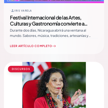
IRIS VARELA
Festival Internacional de las Artes,
Culturas y Gastronomía convierte a
Nicaragua en el punto de encuentro de las
Durante dos días, Nicaragua abrirá una ventana al
naciones
mundo. Sabores, música, tradiciones, artesanías y
expresiones culturales de 40 países llegarán al Centro
de Convenciones Olof Palme, donde este 8 y 9 de
LEER ARTÍCULO COMPLETO
agosto se celebrará la XV edición del Festival
Internacional de las Artes, Culturas y Gastronomía de
Nuestros… Read More
DISCURSOS