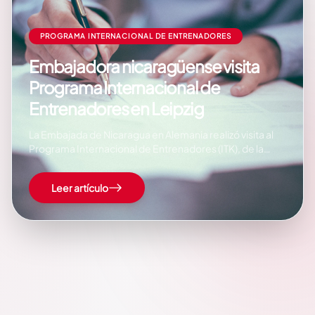
PROGRAMA INTERNACIONAL DE ENTRENADORES
Embajadora nicaragüense visita
Programa Internacional de
Entrenadores en Leipzig
La Embajada de Nicaragua en Alemania realizó visita al
Programa Internacional de Entrenadores (ITK), de la
Facultad de Ciencias del Deporte de la Universidad de
Leipzig, en el Estado de Sajonia. En el ITK nos recibió su
Leer artículo
Director, el Señor Daniel Eckert-Lindhammer con quien
intercambiamos información sobre las…