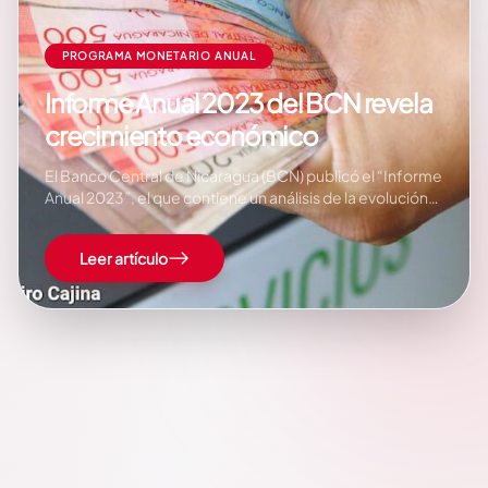
PROGRAMA MONETARIO ANUAL
Informe Anual 2023 del BCN revela
crecimiento económico
El Banco Central de Nicaragua (BCN) publicó el “Informe
Anual 2023”, el que contiene un análisis de la evolución
económica y financiera del país, la descripción y análisis
de la política monetaria y cambiaria, la evaluación del
Leer artículo
cumplimiento del programa monetario anual, el análisis
de la situación financiera y…