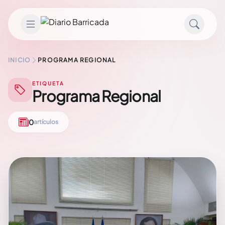
Saltar al contenido
INICIO
PROGRAMA REGIONAL
ETIQUETA
Programa Regional
0
artículos