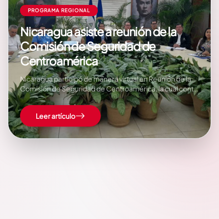
PROGRAMA REGIONAL
Nicaragua asiste a reunión de la
Comisión de Seguridad de
Centroamérica
Nicaragua participó de manera virtual en Reunión de la
Comisión de Seguridad de Centroamérica, la cual contó
con la participación de representantes de los 8 países
miembros del Sistema de la Integración
Leer artículo
Centroamericana (SICA) y la Secretaría General. La
Comisión de Seguridad aprobó el marco Estratégico
Regional para…