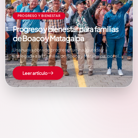
PROGRESO Y BIENESTAR
Progreso y bienestar para familias
de Boaco y Matagalpa
Una nueva obra de progreso fue inaugurada y
entregada a las familias de Boaco y Matagalpa, por el
Gobierno Sandinista, a través del Ministerio de
Transporte e Infraestructura (MTI). Este tramo carretero
Leer artículo
beneficiará a familias que habitan en las comunidades
asentadas entre caminos San José de Los Remates…