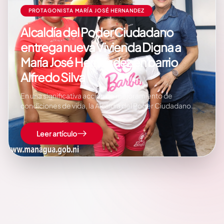
PROTAGONISTA MARÍA JOSÉ HERNANDEZ
Alcaldía del Poder Ciudadano
entrega nueva Vivienda Digna a
María José Hernandez en barrio
Alfredo Silva
En una significativa acción de mejoramiento de
condiciones de vida, la Alcaldía del Poder Ciudadano
entregó una nueva Vivienda Digna a María José
Hernandez en el barrio Alfredo Silva, distrito II de la
Leer artículo
capital. María Hernandez, de 34 años y actualmente
empleada en una empresa de reciclaje, ha…