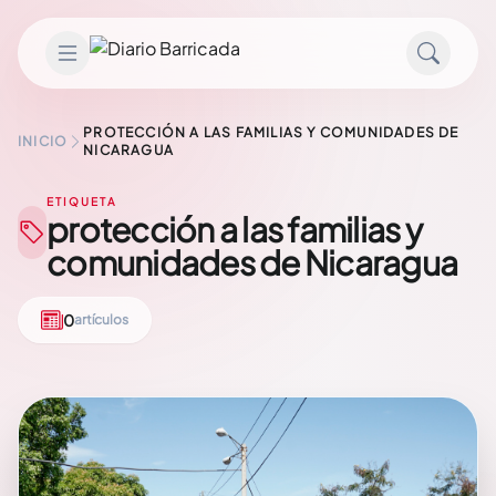
Saltar al contenido
PROTECCIÓN A LAS FAMILIAS Y COMUNIDADES DE
INICIO
NICARAGUA
ETIQUETA
protección a las familias y
comunidades de Nicaragua
0
artículos