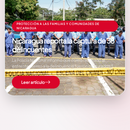
PROTECCIÓN A LAS FAMILIAS Y COMUNIDADES DE
NICARAGUA
Nicaragua reporta la captura de 38
delincuentes
La Policía Nacional informó que como resultado al
enfrentamiento a la delincuencia fueron capturados 38
personas por cometer delitos de peligrosidad, entre
ellos, muertes homicida, asalto y abastecimiento de
Leer artículo
drogas. De los delincuentes capturados, 4 fueron por
ser autores de muertes homicidas, 26 cometían robo
con intimidación (asaltos)…