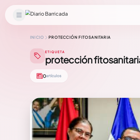
Saltar al contenido
INICIO
PROTECCIÓN FITOSANITARIA
ETIQUETA
protección fitosanitari
0
artículos