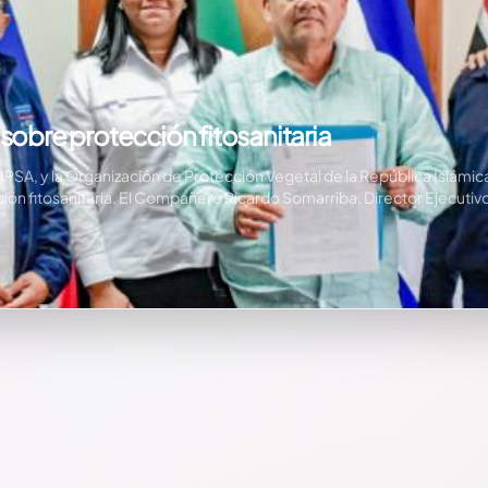
sobre protección fitosanitaria
 IPSA, y la Organización de Protección Vegetal de la República Islámi
ción fitosanitaria. El Compañero Ricardo Somarriba, Director Ejecutiv