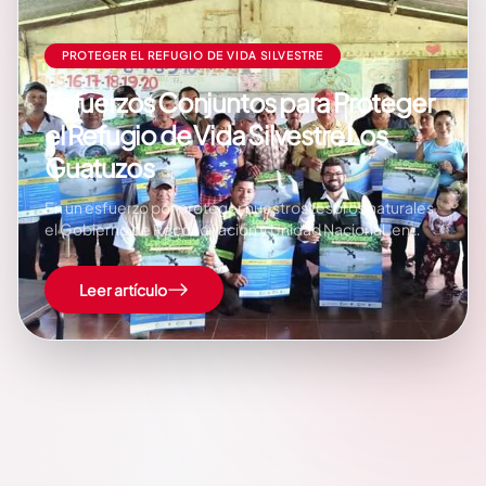
PROTEGER EL REFUGIO DE VIDA SILVESTRE
Esfuerzos Conjuntos para Proteger
el Refugio de Vida Silvestre Los
Guatuzos
En un esfuerzo por proteger nuestros tesoros naturales,
el Gobierno de Reconciliación y Unidad Nacional, en
coordinación con el MARENA, realizó una visita al Comité
de Manejo Colaborativo del Refugio de Vida Silvestre
Leer artículo
Los Guatuzos y a los habitantes del barrio Pueblo Nuevo
#1, en San Carlos, Río San…