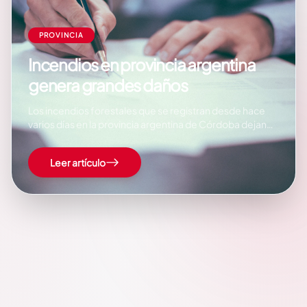
PROVINCIA
Incendios en provincia argentina
genera grandes daños
Los incendios forestales que se registran desde hace
varios días en la provincia argentina de Córdoba dejan
hoy un panorama desolador con unas 191 mil hectáreas
dañadas y grandes pérdidas económicas. La provincia
Leer artículo
es una de las más afectadas por las conflagraciones
provocadas por el clima y también…