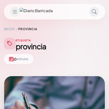
Saltar al contenido
INICIO
PROVINCIA
ETIQUETA
provincia
0
artículos