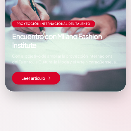
PROYECCIÓN INTERNACIONAL DEL TALENTO
Encuentro con Milano Fashion
Institute
Con el objetivo de ampliar la proyección internacional
del Talento, la Cultura, la Moda y el Arte nicaragüense, así
como establecer alianzas estratégicas con importantes
Academias de Moda, el Señor Lorenzo Alderisio, Cónsul
Leer artículo
Honorario de Nicaragua en Milán, en coordinación con
nuestra Embajada en Italia, ha sostenido un encuentro…