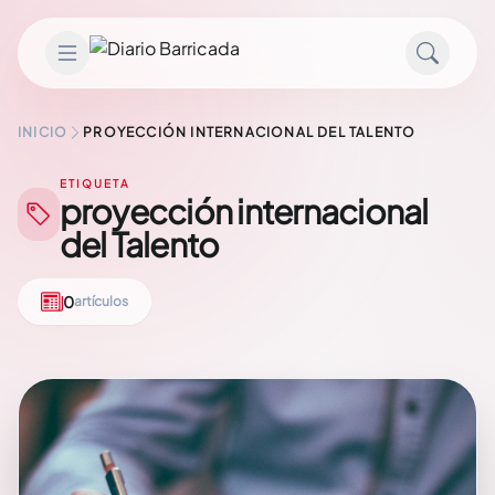
Saltar al contenido
INICIO
PROYECCIÓN INTERNACIONAL DEL TALENTO
ETIQUETA
proyección internacional
del Talento
0
artículos