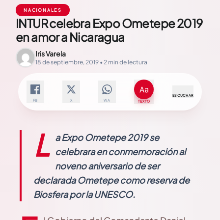
NACIONALES
INTUR celebra Expo Ometepe 2019
en amor a Nicaragua
Iris Varela
18 de septiembre, 2019 • 2 min de lectura
ESCUCHAR
FB
X
WA
TEXTO
L
a Expo Ometepe 2019 se
celebrara en conmemoración al
noveno aniversario de ser
declarada Ometepe como reserva de
Biosfera por la UNESCO.