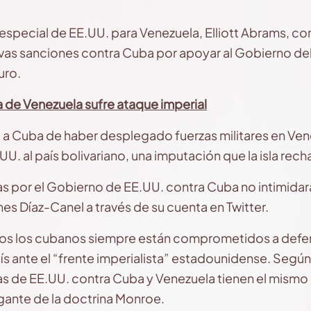
o especial de EE.UU. para Venezuela, Elliott Abrams, c
as sanciones contra Cuba por apoyar al Gobierno del
uro.
de Venezuela sufre ataque imperial
a Cuba de haber desplegado fuerzas militares en Ven
U. al país bolivariano, una imputación que la isla recha
s por el Gobierno de EE.UU. contra Cuba no intimidar
nes Díaz-Canel a través de su cuenta en Twitter.
dos los cubanos siempre están comprometidos a defen
s ante el “frente imperialista” estadounidense. Segú
as de EE.UU. contra Cuba y Venezuela tienen el mismo
ogante de la doctrina Monroe.