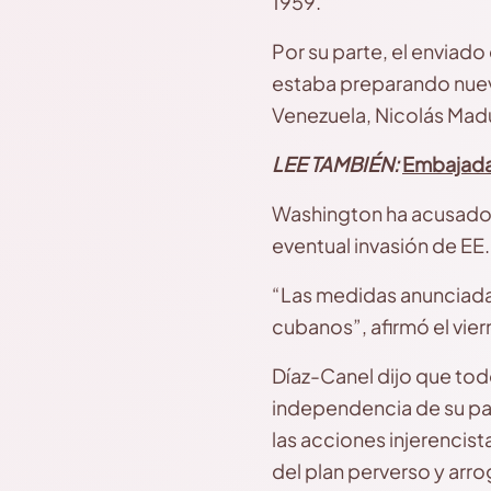
1959.
Por su parte, el enviad
estaba preparando nuev
Venezuela, Nicolás Mad
LEE TAMBIÉN:
Embajada 
Washington ha acusado 
eventual invasión de EE.U
“Las medidas anunciada
cubanos”, afirmó el vier
Díaz-Canel dijo que to
independencia de su paí
las
acciones injerencist
del plan perverso y arr