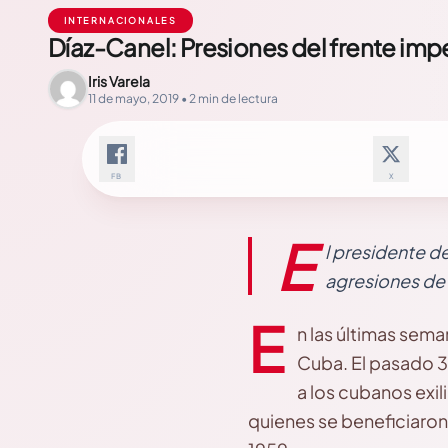
INTERNACIONALES
Díaz-Canel: Presiones del frente impe
Iris Varela
11 de mayo, 2019 • 2 min de lectura
FB
X
E
l presidente d
agresiones de 
E
n las últimas sem
Cuba. El pasado 3 
a los cubanos exi
quienes se beneficiaron 