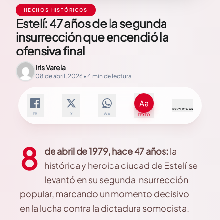
HECHOS HISTÓRICOS
Estelí: 47 años de la segunda
insurrección que encendió la
ofensiva final
Iris Varela
08 de abril, 2026 • 4 min de lectura
ESCUCHAR
FB
X
WA
TEXTO
8
de abril de 1979, hace 47 años:
la
histórica y heroica ciudad de Estelí se
levantó en su segunda insurrección
popular, marcando un momento decisivo
en la lucha contra la dictadura somocista.