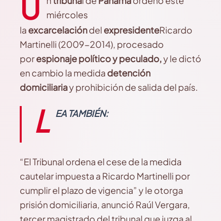
U
n
tribuna
l de
Panamá
ordenó este
miércoles
la
excarcelación
del
expresidente
Ricardo
Martinelli (2009-2014), procesado
por
espionaje político y peculado,
y le dictó
en cambio la medida
detención
domiciliaria
y prohibición de salida del país.
L
EA TAMBIÉN:
“El Tribunal ordena el cese de la medida
cautelar impuesta a Ricardo Martinelli por
cumplir el plazo de vigencia” y le otorga
prisión domiciliaria, anunció Raúl Vergara,
tercer magistrado del tribunal que juzga al