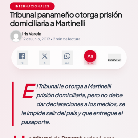
INTERNACIONALES
Tribunal panameño otorga prisión
domiciliaria a Martinelli
Iris Varela
12 de junio, 2019 • 2 min de lectura
ESCUCHAR
FB
X
WA
TEXTO
E
l Tribunal le otorga a Martinelli
prisión domiciliaria, pero no debe
dar declaraciones a los medios, se
le impide salir del país y que entregue el
pasaporte.