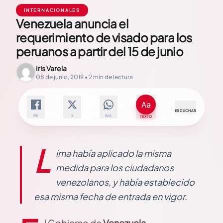
INTERNACIONALES
Venezuela anuncia el
requerimiento de visado para los
peruanos a partir del 15 de junio
Iris Varela
08 de junio, 2019 • 2 min de lectura
ESCUCHAR
FB
X
WA
TEXTO
L
ima había aplicado la misma
medida para los ciudadanos
venezolanos, y había establecido
esa misma fecha de entrada en vigor.
l Gobierno de
Venezuela