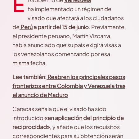
E
ha implementado un régimen de
visado que afectará a los ciudadanos
de
Perú
a partir del 15 de junio
. Previamente,
el presidente peruano, Martín Vizcarra,
había anunciado que su país exigirá visas a
los venezolanos comenzando por esa
misma fecha.
Lee también:
Reabren los principales pasos
fronterizos entre Colombia y Venezuela tras
el anuncio de Maduro
Caracas señala que el visado ha sido
introducido
«en aplicación del principio de
reciprocidad»
, y añade que los requisitos
correspondientes para su obtención serán